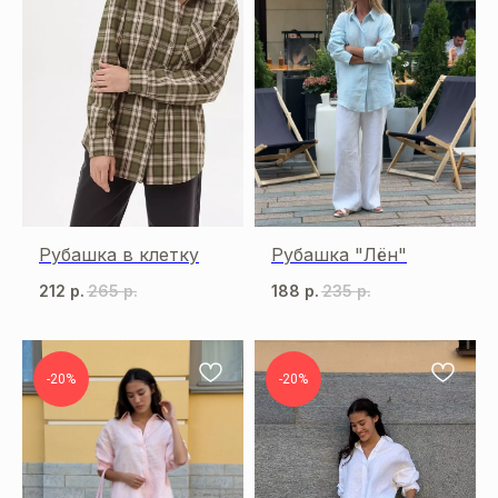
Рубашка в клетку
Рубашка "Лён"
212
р.
265
р.
188
р.
235
р.
-20%
-20%