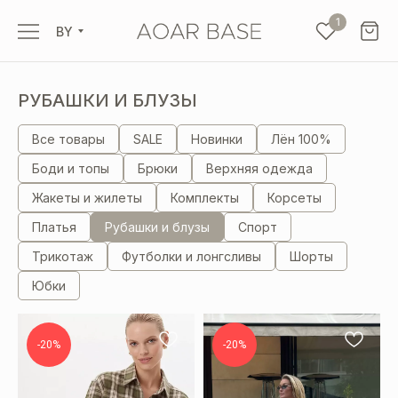
1
BY
РУБАШКИ И БЛУЗЫ
Все товары
SALE
Новинки
Лён 100%
Боди и топы
Брюки
Верхняя одежда
Жакеты и жилеты
Комплекты
Корсеты
Платья
Рубашки и блузы
Спорт
Трикотаж
Футболки и лонгсливы
Шорты
Юбки
-20%
-20%