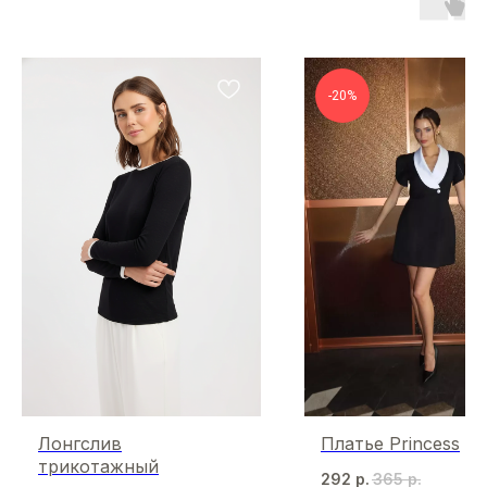
-20%
Лонгслив
Платье Princess
трикотажный
292
р.
365
р.