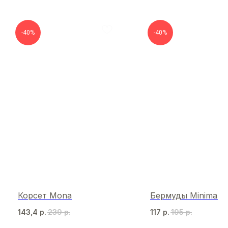
-40%
-40%
Корсет Mona
Бермуды Minimalist
143,4
р.
239
р.
117
р.
195
р.