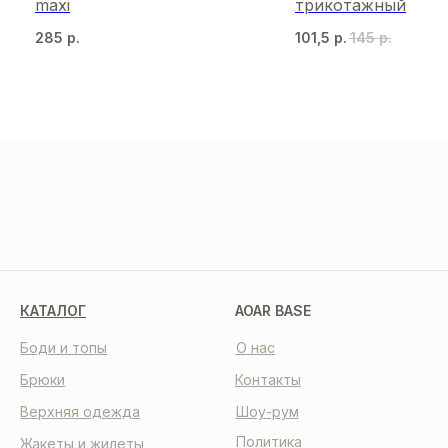
maxi
трикотажный
285
р.
101,5
р.
145
р.
МЫ В СОЦСЕТЯХ
КАТАЛОГ
AOAR BASE
Боди и топы
О нас
Брюки
Контакты
Верхняя одежда
Шоу-рум
Политика
Жакеты и жилеты