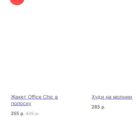
Жакет Office Chic в
Худи на молнии Sp
полоску
285
р.
255
р.
425
р.