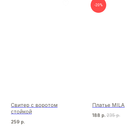
-20%
Свитер с воротом
Платье MILA
стойкой
188
р.
235
р.
259
р.