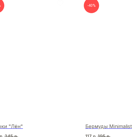
%
-40%
ки "Лён"
Бермуды Minimalist
р.
245
р.
117
р.
195
р.