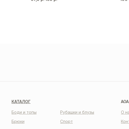
ДОС
И О
О НАС
КО
КАТАЛОГ
AOA
Боди и топы
Рубашки и блузы
О н
Брюки
Спорт
Кон