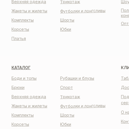
Трикотаж
Верхняя одежда
Шоу
Пол
Футболки и лонгсливы
Жакеты и жилеты
кон
Комплекты
Шорты
Опт
Корсеты
Юбки
Платья
КАТАЛОГ
КЛ
Боди и топы
Рубашки и блузы
Таб
Брюки
Спорт
Дос
Трикотаж
Верхняя одежда
Под
сер
Футболки и лонгсливы
Жакеты и жилеты
О н
Комплекты
Шорты
Кон
Корсеты
Юбки