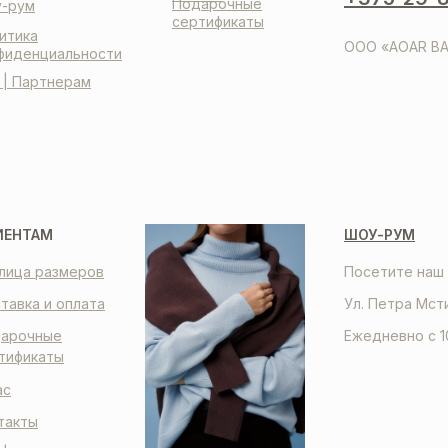
Подарочные
-рум
сертификаты
итика
ООО «AOAR BA
фиденциальности
 | Партнерам
ИЕНТАМ
ШОУ-РУМ
лица размеров
Посетите наш 
тавка и оплата
Ул. Петра Мст
арочные
Ежедневно с 1
тификаты
ас
такты