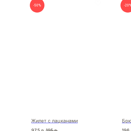
-50%
-20
Жилет с лацканами
Брю
97,5
р.
195
р.
196