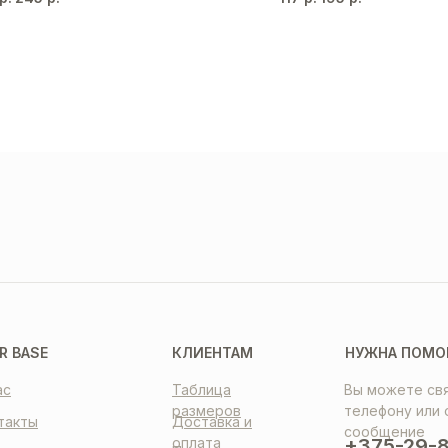
ТАВКА
ПЛАТА
НТАКТЫ
R BASE
КЛИЕНТАМ
НУЖНА ПОМО
ас
Таблица
Вы можете свя
размеров
телефону или 
такты
Доставка и
сообщение
оплата
+375-29-8