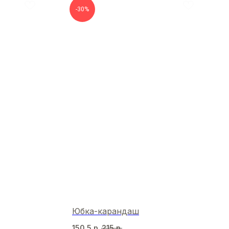
-30%
Юбка-карандаш
150,5
р.
215
р.