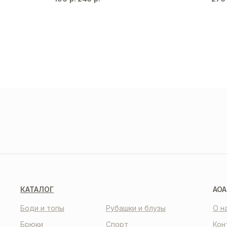
ДОС
И О
О НАС
КО
КАТАЛОГ
AOA
Боди и топы
Рубашки и блузы
О н
Брюки
Спорт
Кон