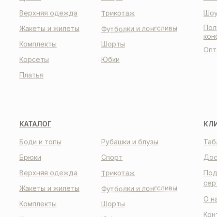
Трикотаж
Верхняя одежда
Шоу
Пол
Футболки и лонгсливы
Жакеты и жилеты
кон
Комплекты
Шорты
Опт
Корсеты
Юбки
Платья
КАТАЛОГ
КЛ
Боди и топы
Рубашки и блузы
Таб
Брюки
Спорт
Дос
Трикотаж
Верхняя одежда
Под
сер
Футболки и лонгсливы
Жакеты и жилеты
О н
Комплекты
Шорты
Кон