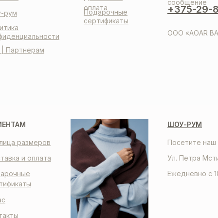
сообщение
оплата
+375-29-8
Подарочные
-рум
сертификаты
итика
ООО «AOAR BA
фиденциальности
 | Партнерам
ИЕНТАМ
ШОУ-РУМ
лица размеров
Посетите наш 
тавка и оплата
Ул. Петра Мст
арочные
Ежедневно с 1
тификаты
ас
такты