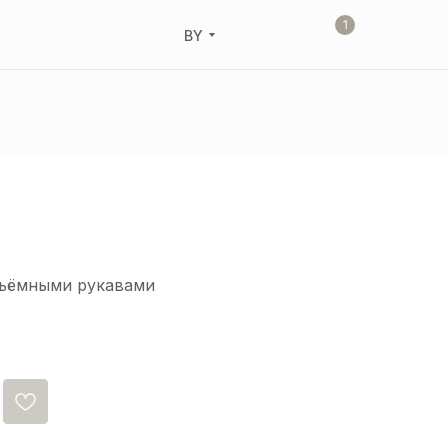
1
BY
бъёмными рукавами