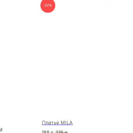
-20%
Платье MILA
м
188
р.
235
р.