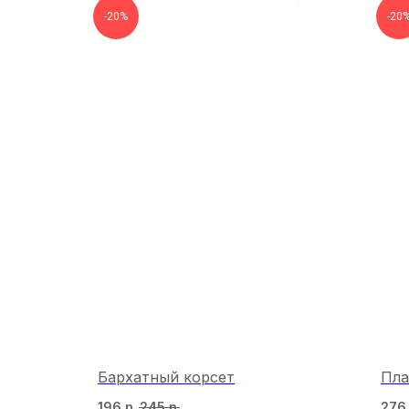
-20%
-20
Бархатный корсет
Пла
196
р.
245
р.
276