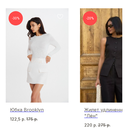
-30%
-20%
Юбка Brooklyn
Жилет удлиненны
"Лён"
122,5
р.
175
р.
220
р.
275
р.