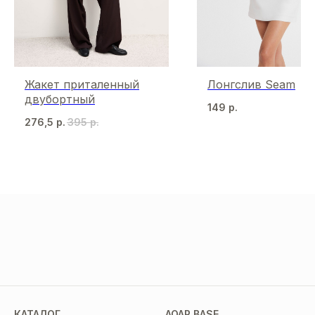
Жакет приталенный
Лонгслив Seam
двубортный
149
р.
276,5
р.
395
р.
МЫ В СОЦСЕТЯХ
КАТАЛОГ
AOAR BASE