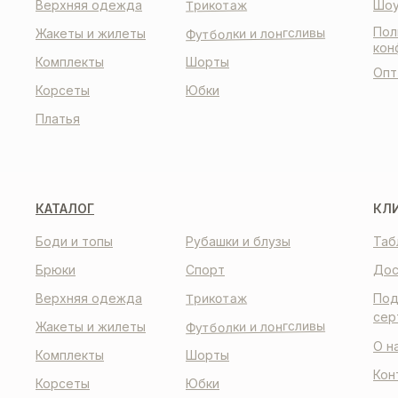
Трикотаж
Верхняя одежда
Шоу
Пол
Футболки и лонгсливы
Жакеты и жилеты
кон
Комплекты
Шорты
Опт
Корсеты
Юбки
Платья
КАТАЛОГ
КЛ
Боди и топы
Рубашки и блузы
Таб
Брюки
Спорт
Дос
Трикотаж
Верхняя одежда
Под
сер
Футболки и лонгсливы
Жакеты и жилеты
О н
Комплекты
Шорты
Кон
Корсеты
Юбки