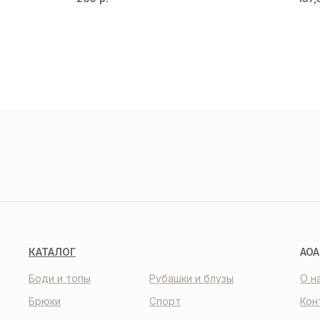
ДОС
И О
О НАС
КО
КАТАЛОГ
AOA
Боди и топы
Рубашки и блузы
О н
Брюки
Спорт
Кон