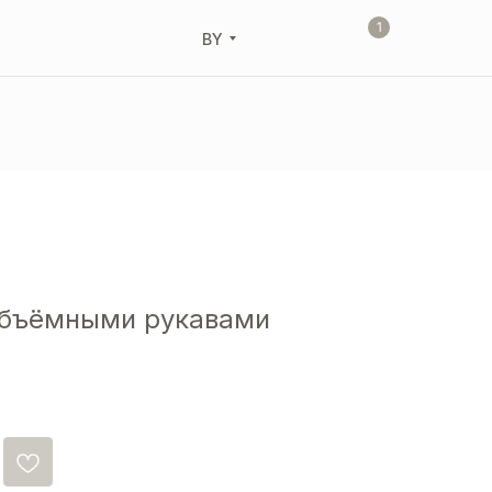
1
BY
объёмными рукавами