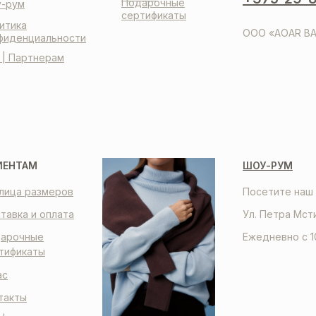
Подарочные
-рум
сертификаты
итика
ООО «AOAR BA
фиденциальности
 | Партнерам
ИЕНТАМ
ШОУ-РУМ
лица размеров
Посетите наш 
тавка и оплата
Ул. Петра Мст
арочные
Ежедневно с 1
тификаты
ас
такты