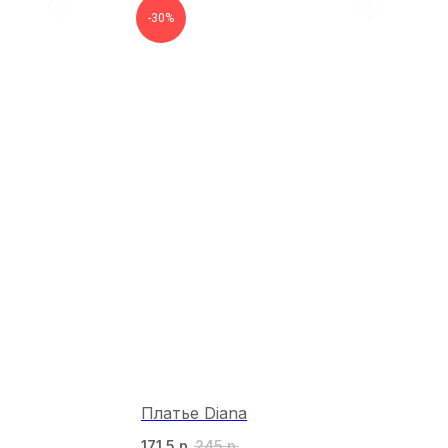
-30%
Платье Diana
171,5
р.
245
р.