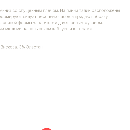
мини» со спущенным плечом. На линии талии расположены
формируют силуэт песочных часов и придают образу
рловиной формы «лодочка» и двухшовным рукавом.
ми мюлями на невысоком каблуке и клатчами
 Вискоза, 3% Эластан