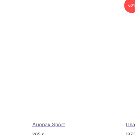
-50
Анорак Sport
Пла
265
р.
137,