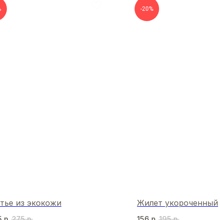
%
-20%
тье из экокожи
Жилет укороченный
5
р.
275
р.
156
р.
195
р.