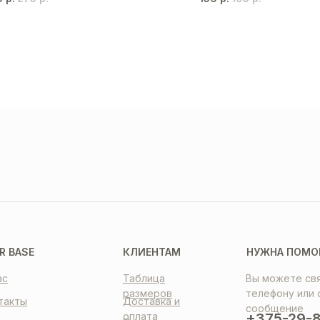
ТАВКА
ПЛАТА
НТАКТЫ
R BASE
КЛИЕНТАМ
НУЖНА ПОМО
ас
Таблица
Вы можете свя
размеров
телефону или 
такты
Доставка и
сообщение
оплата
+375-29-8