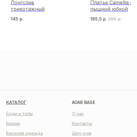
Лонгслив
Платье Camellia с
трикотажный
пышной юбкой
145
р.
185,5
р.
265
р.
МЫ В СОЦСЕТЯХ
КАТАЛОГ
AOAR BASE
Боди и топы
О нас
Брюки
Контакты
Верхняя одежда
Шоу-рум