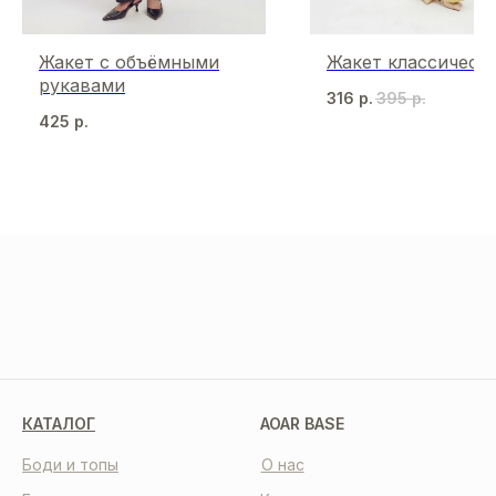
Жакет с объёмными
Жакет классическ
рукавами
316
р.
395
р.
425
р.
МЫ В СОЦСЕТЯХ
КАТАЛОГ
AOAR BASE
Боди и топы
О нас