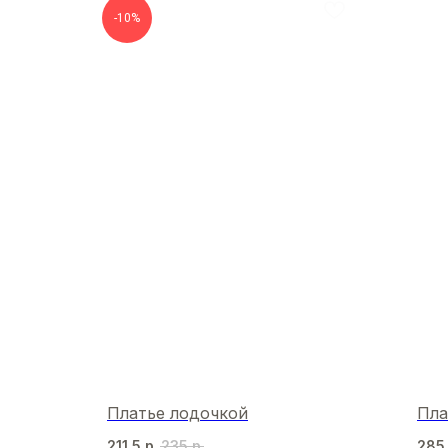
-10%
Платье лодочкой
Пла
211,5
р.
235
р.
285