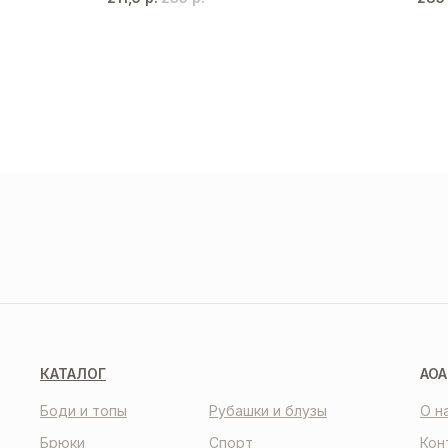
ДОС
И О
О НАС
КО
КАТАЛОГ
AOA
Боди и топы
Рубашки и блузы
О н
Брюки
Спорт
Кон