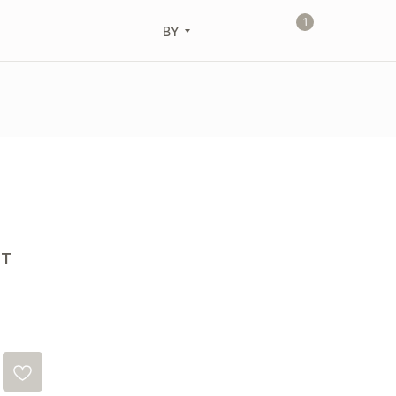
1
BY
ет