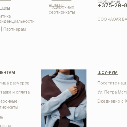
сообщение
оплата
+375-29-8
Подарочные
-рум
сертификаты
итика
ООО «AOAR BA
фиденциальности
 | Партнерам
ИЕНТАМ
ШОУ-РУМ
лица размеров
Посетите наш 
тавка и оплата
Ул. Петра Мст
арочные
Ежедневно с 1
тификаты
ас
такты