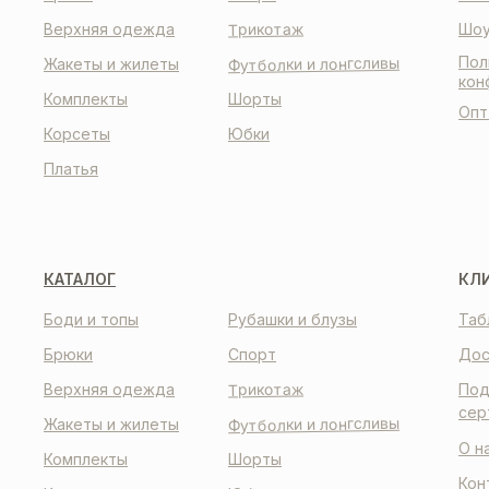
Трикотаж
Верхняя одежда
Шоу
Пол
Футболки и лонгсливы
Жакеты и жилеты
кон
Комплекты
Шорты
Опт
Корсеты
Юбки
Платья
КАТАЛОГ
КЛ
Боди и топы
Рубашки и блузы
Таб
Брюки
Спорт
Дос
Трикотаж
Верхняя одежда
Под
сер
Футболки и лонгсливы
Жакеты и жилеты
О н
Комплекты
Шорты
Кон