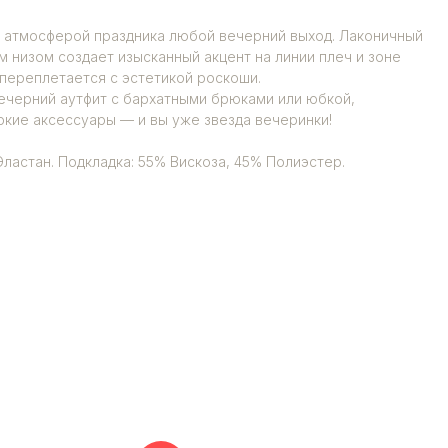
 атмосферой праздника любой вечерний выход. Лаконичный
м низом создает изысканный акцент на линии плеч и зоне
 переплетается с эстетикой роскоши.
ечерний аутфит с бархатными брюками или юбкой,
ркие аксессуары — и вы уже звезда вечеринки!
ластан. Подкладка: 55% Вискоза, 45% Полиэстер.