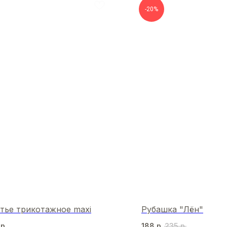
-20%
тье трикотажное maxi
Рубашка "Лён"
р.
188
р.
235
р.