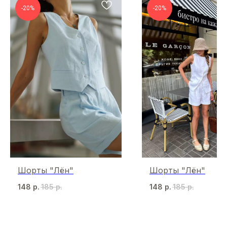
-20%
-20%
Шорты "Лён"
Шорты "Лён"
148
р.
185
р.
148
р.
185
р.