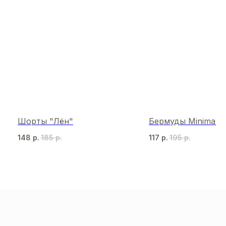
Шорты "Лён"
Бермуды Minimalist
148
р.
185
р.
117
р.
195
р.
МЫ В СОЦСЕТЯХ